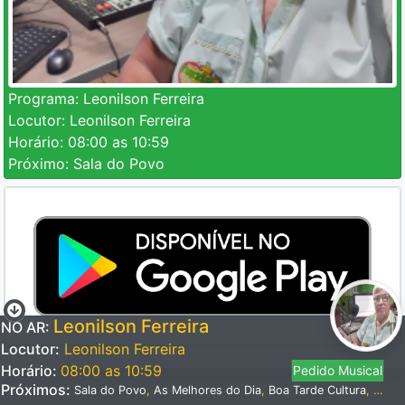
Programa:
Leonilson Ferreira
Locutor:
Leonilson Ferreira
Horário:
08:00 as 10:59
Próximo:
Sala do Povo
Leonilson Ferreira
NO AR:
Locutor:
Leonilson Ferreira
Horário:
08:00 as 10:59
Pedido Musical
Próximos:
Sala do Povo
,
As Melhores do Dia
,
Boa Tarde Cultura
,
Tarde